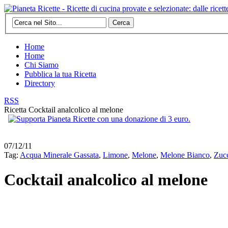
Cerca
Home
Home
Chi Siamo
Pubblica la tua Ricetta
Directory
RSS
Ricetta
Cocktail analcolico al melone
07/12/11
Tag:
Acqua Minerale Gassata
,
Limone
,
Melone
,
Melone Bianco
,
Zuc
Cocktail analcolico al melone