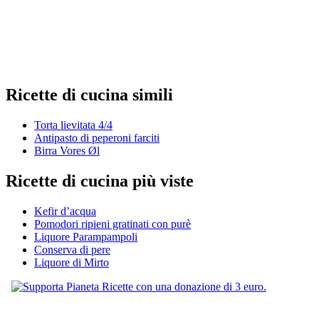
Ricette di cucina simili
Torta lievitata 4/4
Antipasto di peperoni farciti
Birra Vores Øl
Ricette di cucina più viste
Kefir d’acqua
Pomodori ripieni gratinati con purè
Liquore Parampampoli
Conserva di pere
Liquore di Mirto