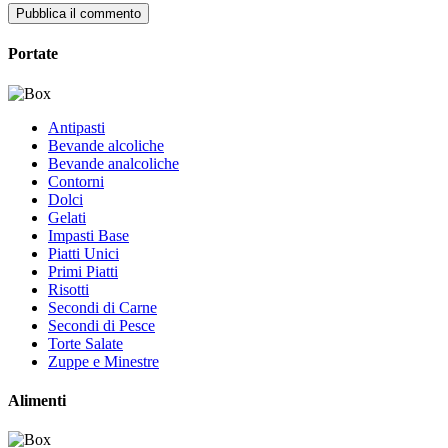
Pubblica il commento
Portate
Antipasti
Bevande alcoliche
Bevande analcoliche
Contorni
Dolci
Gelati
Impasti Base
Piatti Unici
Primi Piatti
Risotti
Secondi di Carne
Secondi di Pesce
Torte Salate
Zuppe e Minestre
Alimenti