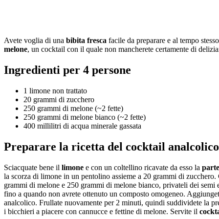
Avete voglia di una
bibita fresca
facile da preparare e al tempo stesso
melone
, un cocktail con il quale non mancherete certamente di deliziare 
Ingredienti per 4 persone
1 limone non trattato
20 grammi di zucchero
250 grammi di melone (~2 fette)
250 grammi di melone bianco (~2 fette)
400 millilitri di acqua minerale gassata
Preparare la ricetta del cocktail analcolic
Sciacquate bene il
limone
e con un coltellino ricavate da esso la
parte
la scorza di limone in un pentolino assieme a 20 grammi di zucchero. 
grammi di melone e 250 grammi di melone bianco, privateli dei semi e d
fino a quando non avrete ottenuto un composto omogeneo. Aggiungete
analcolico. Frullate nuovamente per 2 minuti, quindi suddividete la p
i bicchieri a piacere con cannucce e fettine di melone. Servite il
cockta