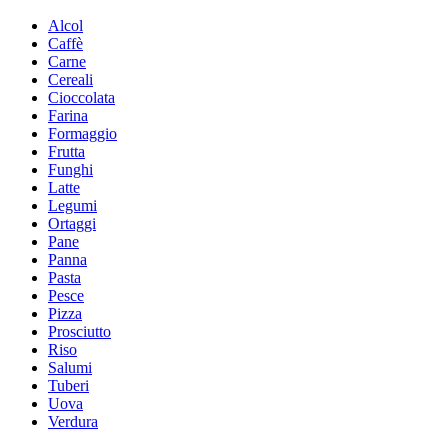
Alcol
Caffè
Carne
Cereali
Cioccolata
Farina
Formaggio
Frutta
Funghi
Latte
Legumi
Ortaggi
Pane
Panna
Pasta
Pesce
Pizza
Prosciutto
Riso
Salumi
Tuberi
Uova
Verdura