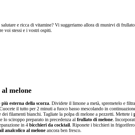
 salutare e ricca di vitamine? Vi suggeriamo allora di munirvi di frullato
voi stessi e i vostri ospiti.
o al melone
 più esterna della scorza
. Dividete il limone a metà, spremetelo e filtr
Cuocete il tutto per 2 minuti a fuoco basso mescolando in continuazione.
ei filamenti bianchi. Tagliate la polpa di melone a pezzetti. Mettete i
 lo sciroppo preparato in precedenza al
frullato di melone
. Incorporat
reparazione in 4
bicchieri da cocktail
. Riponete i bicchieri in frigorifer
il analcolico al melone
ancora ben fresco.