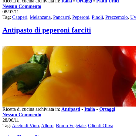
Ricetta di cucina archiviata in:
Italia
•
Ortaggi
•
Piatti Unici
Nessun Commento
08/07/11
Tag:
Capperi
,
Melanzana
,
Pancarré
,
Peperoni
,
Pinoli
,
Prezzemolo
,
Uv
Antipasto di peperoni farciti
Ricetta di cucina archiviata in:
Antipasti
•
Italia
•
Ortaggi
Nessun Commento
28/06/11
Tag:
Aceto di Vino
,
Alloro
,
Brodo Vegetale
,
Olio di Oliva