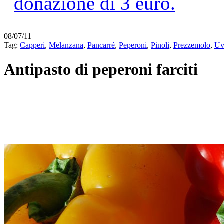
08/07/11
Tag:
Capperi
,
Melanzana
,
Pancarré
,
Peperoni
,
Pinoli
,
Prezzemolo
,
Uv
Antipasto di peperoni farciti