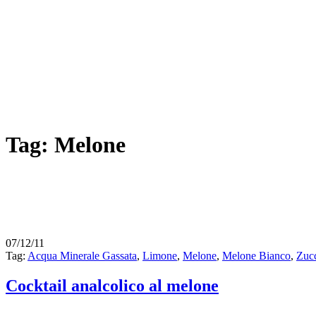
Tag: Melone
07/12/11
Tag:
Acqua Minerale Gassata
,
Limone
,
Melone
,
Melone Bianco
,
Zuc
Cocktail analcolico al melone