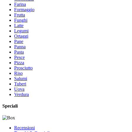
Farina
Formaggio
Frutta
Funghi
Latte
Legumi
Ortaggi
Pane
Panna
Pasta
Pesce
Pizza
Prosciutto
Riso
Salumi
Tuberi
Uova
Verdura
Speciali
Recensioni