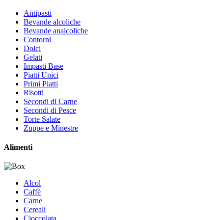
Antipasti
Bevande alcoliche
Bevande analcoliche
Contorni
Dolci
Gelati
Impasti Base
Piatti Unici
Primi Piatti
Risotti
Secondi di Carne
Secondi di Pesce
Torte Salate
Zuppe e Minestre
Alimenti
Alcol
Caffè
Carne
Cereali
Cioccolata