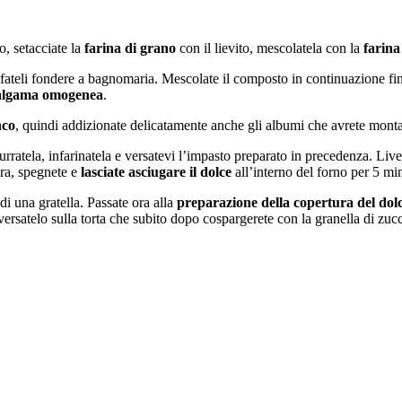
o, setacciate la
farina di grano
con il lievito, mescolatela con la
farina
fateli fondere a bagnomaria. Mescolate il composto in continuazione fin
lgama omogenea
.
nco
, quindi addizionate delicatamente anche gli albumi che avrete montat
rratela, infarinatela e versatevi l’impasto preparato in precedenza. Liv
ura, spegnete e
lasciate asciugare il dolce
all’interno del forno per 5 min
 di una gratella. Passate ora alla
preparazione della copertura del dol
 versatelo sulla torta che subito dopo cospargerete con la granella di zuc