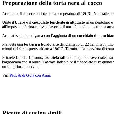
Preparazione della torta nera al cocco
Accendete il forno e portatelo alla temperatura di 180°C. Nel frattemp
Unite il
burro
e il
cioccolato fondente grattugiato
in un pentolino e 
all’impasto di farina e uova e lavorate il tutto fino ad ottenere una
ama
Aromatizzate l’amalgama con l’aggiunta di un
cucchiaio di rum bia
Prendete una
tortiera a bordo alto
del diametro di 22 centimetri, imbu
minuti nel forno preriscaldato a 180°C. Terminata la mezz’ora di cott
Estraete la torta dal forno, lasciatela raffreddare quindi rovesciatela su
bagnomaria con il burro. Lasciate intiepidire il cioccolato fuso quindi
un’ora prima di servirla.
Via:
Peccati di Gola con Anna
Ricette di cucina simili