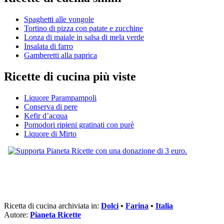
Spaghetti alle vongole
Tortino di pizza con patate e zucchine
Lonza di maiale in salsa di mela verde
Insalata di farro
Gamberetti alla paprica
Ricette di cucina più viste
Liquore Parampampoli
Conserva di pere
Kefir d’acqua
Pomodori ripieni gratinati con purè
Liquore di Mirto
Ricetta di cucina archiviata in:
Dolci
•
Farina
•
Italia
Autore:
Pianeta Ricette