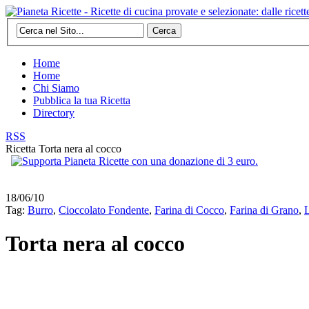
Cerca
Home
Home
Chi Siamo
Pubblica la tua Ricetta
Directory
RSS
Ricetta
Torta nera al cocco
18/06/10
Tag:
Burro
,
Cioccolato Fondente
,
Farina di Cocco
,
Farina di Grano
,
L
Torta nera al cocco