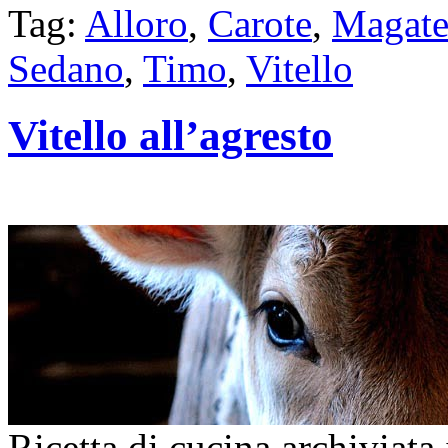
Tag:
Alloro
,
Carote
,
Magate
Sedano
,
Timo
,
Vitello
Vitello all’agresto
Ricetta di cucina archiviata