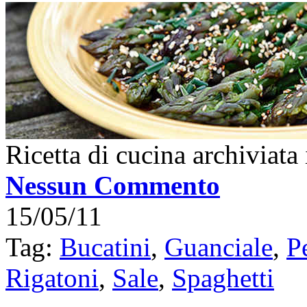
Ricetta di cucina archiviata
Nessun Commento
15/05/11
Tag:
Bucatini
,
Guanciale
,
P
Rigatoni
,
Sale
,
Spaghetti