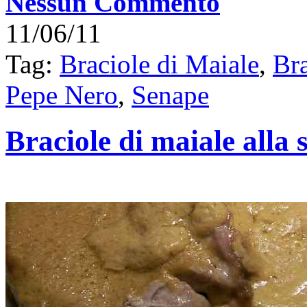
Nessun Commento
11/06/11
Tag:
Braciole di Maiale
,
Br
Pepe Nero
,
Senape
Braciole di maiale alla 