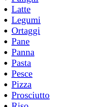
Latte
Legumi
Ortaggi
Pane
Panna
Pasta
Pesce
Pizza
Prosciutto
Riso