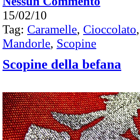
Nessun Commento
15/02/10
Tag:
Caramelle
,
Cioccolato
Mandorle
,
Scopine
Scopine della befana