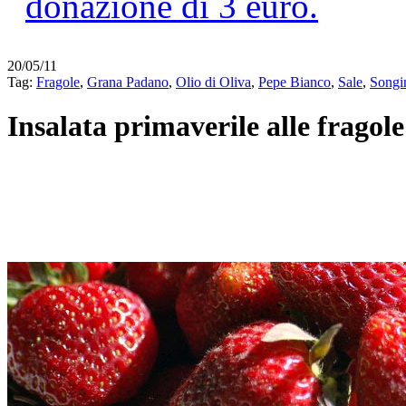
20/05/11
Tag:
Fragole
,
Grana Padano
,
Olio di Oliva
,
Pepe Bianco
,
Sale
,
Songi
Insalata primaverile alle fragole