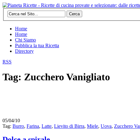
Cerca
Home
Home
Chi Siamo
Pubblica la tua Ricetta
Directory
RSS
Tag: Zucchero Vanigliato
05/04/10
Tag:
Burro
,
Farina
,
Latte
,
Lievito di Birra
,
Miele
,
Uova
,
Zucchero Van
Dolce a spirale