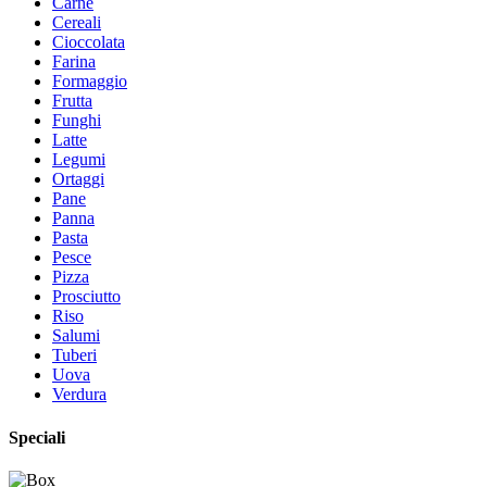
Carne
Cereali
Cioccolata
Farina
Formaggio
Frutta
Funghi
Latte
Legumi
Ortaggi
Pane
Panna
Pasta
Pesce
Pizza
Prosciutto
Riso
Salumi
Tuberi
Uova
Verdura
Speciali