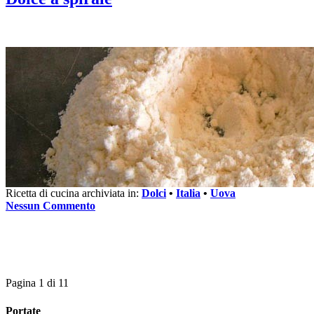
Ricetta di cucina archiviata in:
Dolci
•
Italia
•
Uova
Nessun Commento
Pagina 1 di 1
1
Portate