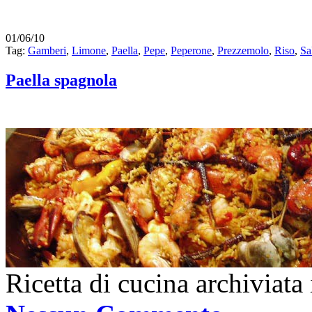
01/06/10
Tag:
Gamberi
,
Limone
,
Paella
,
Pepe
,
Peperone
,
Prezzemolo
,
Riso
,
Sa
Paella spagnola
Ricetta di cucina archiviata