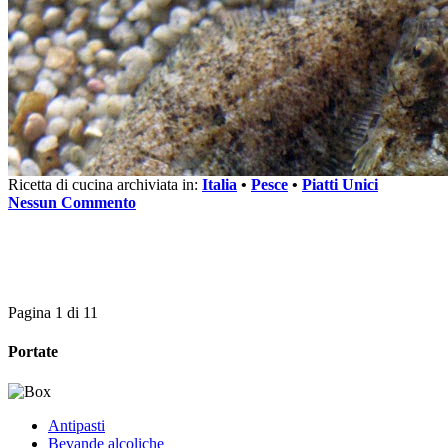
Ricetta di cucina archiviata in:
Italia
•
Pesce
•
Piatti Unici
Nessun Commento
Pagina 1 di 1
1
Portate
Antipasti
Bevande alcoliche