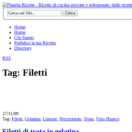
Cerca
Home
Home
Chi Siamo
Pubblica la tua Ricetta
Directory
RSS
Tag: Filetti
27/11/09
Tag:
Filetti
,
Gelatina
,
Limone
,
Prezzemolo
,
Trota
,
Vino Bianco
Filetti di trota in gelatina