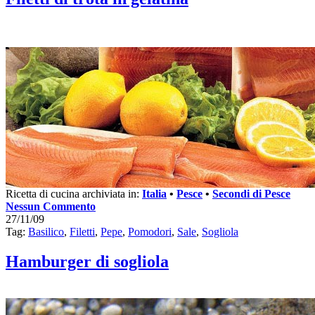
Ricetta di cucina archiviata in:
Italia
•
Pesce
•
Secondi di Pesce
Nessun Commento
27/11/09
Tag:
Basilico
,
Filetti
,
Pepe
,
Pomodori
,
Sale
,
Sogliola
Hamburger di sogliola