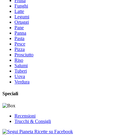
Frutta
Funghi
Latte
Legumi
Ortaggi
Pane
Panna
Pasta
Pesce
Pizza
Prosciutto
Riso
Salumi
Tuberi
Uova
Verdura
Speciali
Recensioni
Trucchi & Consigli