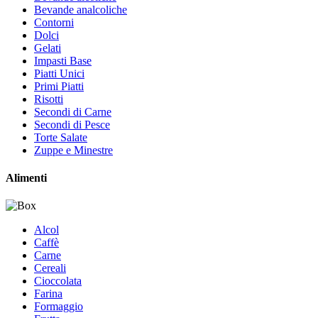
Bevande analcoliche
Contorni
Dolci
Gelati
Impasti Base
Piatti Unici
Primi Piatti
Risotti
Secondi di Carne
Secondi di Pesce
Torte Salate
Zuppe e Minestre
Alimenti
Alcol
Caffè
Carne
Cereali
Cioccolata
Farina
Formaggio