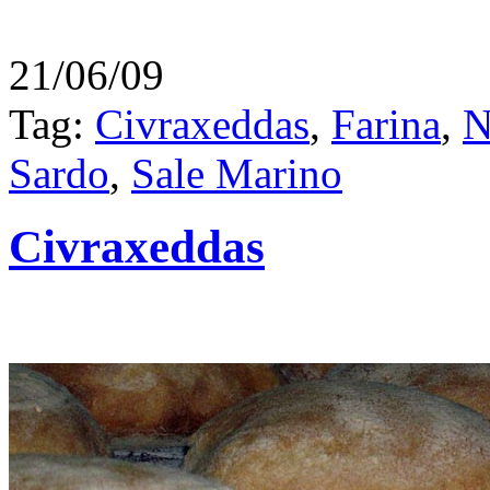
21/06/09
Tag:
Civraxeddas
,
Farina
,
N
Sardo
,
Sale Marino
Civraxeddas