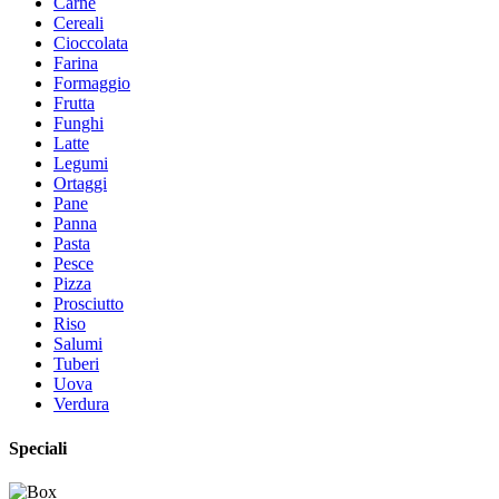
Carne
Cereali
Cioccolata
Farina
Formaggio
Frutta
Funghi
Latte
Legumi
Ortaggi
Pane
Panna
Pasta
Pesce
Pizza
Prosciutto
Riso
Salumi
Tuberi
Uova
Verdura
Speciali