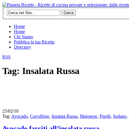
Cerca
Home
Home
Chi Siamo
Pubblica la tua Ricetta
Directory
RSS
Tag: Insalata Russa
25/02/10
Tag:
Avocado
,
Cavolfiore
,
Insalata Russa
,
Maionese
,
Piselli
,
Sedano
,
Avocado farciti all’insalata russa