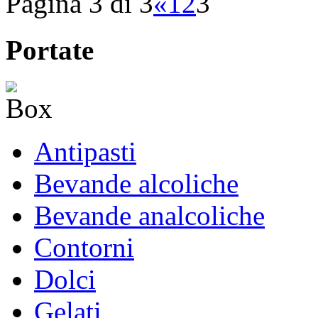
Pagina 3 di 3
«
1
2
3
Portate
Antipasti
Bevande alcoliche
Bevande analcoliche
Contorni
Dolci
Gelati