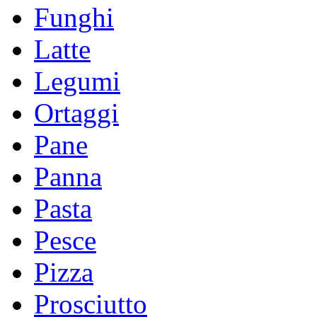
Funghi
Latte
Legumi
Ortaggi
Pane
Panna
Pasta
Pesce
Pizza
Prosciutto