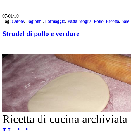
07/01/10
Tag:
Carote
,
Fagiolini
,
Formaggio
,
Pasta Sfoglia
,
Pollo
,
Ricotta
,
Sale
Strudel di pollo e verdure
Ricetta di cucina archiviata