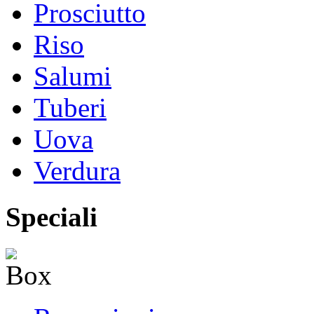
Prosciutto
Riso
Salumi
Tuberi
Uova
Verdura
Speciali