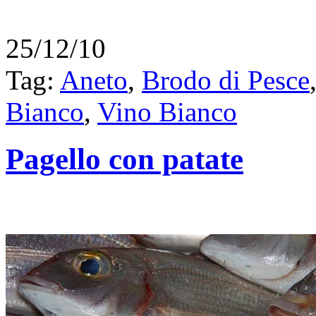
25/12/10
Tag:
Aneto
,
Brodo di Pesce
Bianco
,
Vino Bianco
Pagello con patate