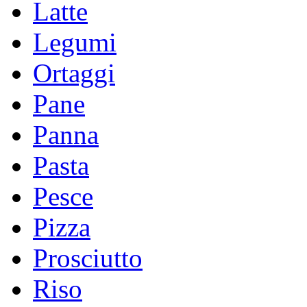
Latte
Legumi
Ortaggi
Pane
Panna
Pasta
Pesce
Pizza
Prosciutto
Riso